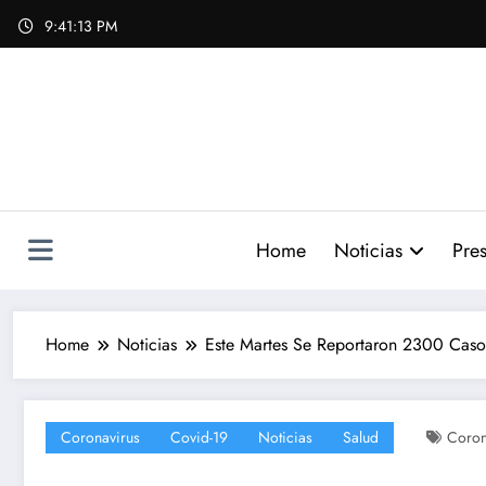
Skip
9:41:14 PM
to
content
Home
Noticias
Pres
Home
Noticias
Este Martes Se Reportaron 2300 Casos
Coronavirus
Covid-19
Noticias
Salud
Coron