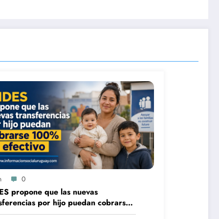
n
0
ES propone que las nuevas
sferencias por hijo puedan cobrarse
 en efectivo: qué cambiaría desde