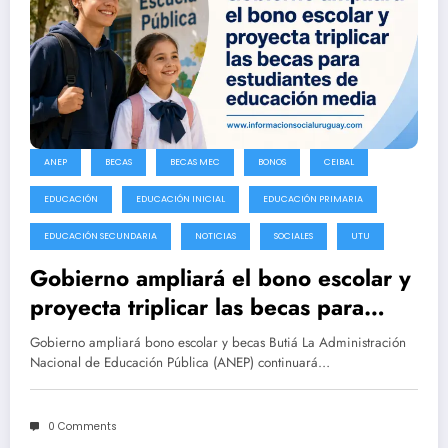
ANEP
BECAS
BECAS MEC
BONOS
CEIBAL
EDUCACIÓN
EDUCACIÓN INICIAL
EDUCACIÓN PRIMARIA
EDUCACIÓN SECUNDARIA
NOTICIAS
SOCIALES
UTU
Gobierno ampliará el bono escolar y
proyecta triplicar las becas para
estudiantes de educación media
Gobierno ampliará bono escolar y becas Butiá La Administración
Nacional de Educación Pública (ANEP) continuará…
0 Comments