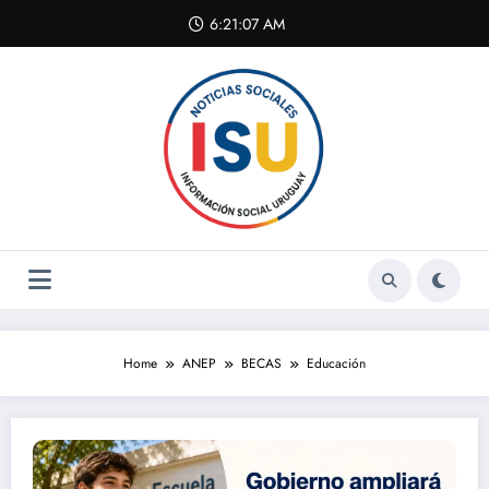
Skip
6:21:08 AM
to
content
Home
ANEP
BECAS
Educación