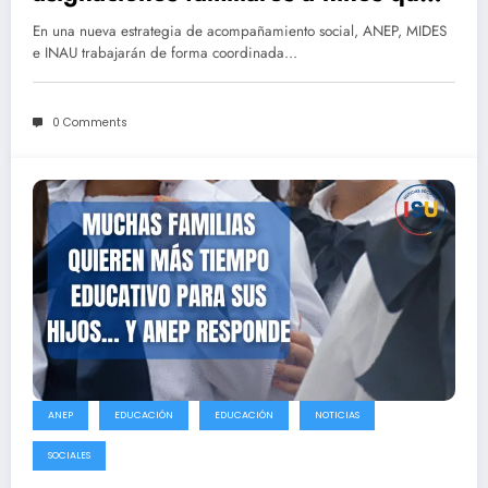
no estén inscriptos en la escuela
En una nueva estrategia de acompañamiento social, ANEP, MIDES
e INAU trabajarán de forma coordinada…
0 Comments
ANEP
EDUCACIÓN
EDUCACIÓN
NOTICIAS
SOCIALES