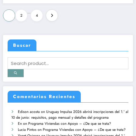
Posts
…
1
2
4
pagination
Buscar
Comentarios Recientes
Edison acosta
on
Uruguay Impulsa 2026 abrirá inscripciones del 1.º al
10 de junio: requisitos, pago mensual y detalles del programa
En
on
Programa Viviendas con Apoyo – ¿De que se trata?
Lucia Pintos
on
Programa Viviendas con Apoyo – ¿De que se trata?
Yanet Quiroga
on
Uruguay Impulsa 2026 abrirá inscripciones del 1.º