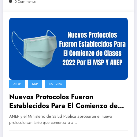
0 Comments
ANEP
MSP
NOTICIAS
Nuevos Protocolos Fueron
Establecidos Para El Comienzo de
Clases 2022 Por El MSP Y ANEP
ANEP y el Ministerio de Salud Publica aprobaron el nuevo
protocolo sanitario que comenzara a…