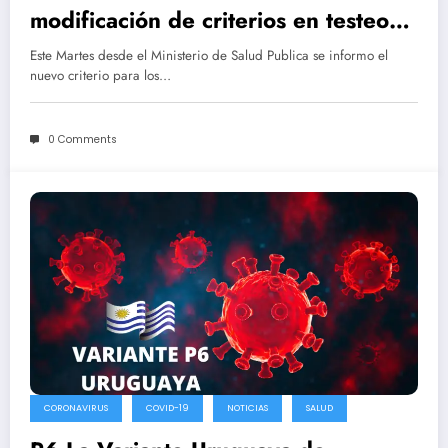
modificación de criterios en testeos y
cuarentenas en casos de Covid-19
Este Martes desde el Ministerio de Salud Publica se informo el
nuevo criterio para los…
0 Comments
CORONAVIRUS
COVID-19
NOTICIAS
SALUD