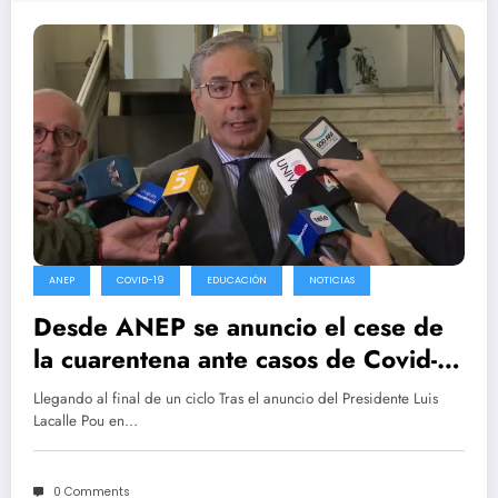
ANEP
COVID-19
EDUCACIÓN
NOTICIAS
Desde ANEP se anuncio el cese de
la cuarentena ante casos de Covid-
19 y uso de tapabocas recomendado
Llegando al final de un ciclo Tras el anuncio del Presidente Luis
Lacalle Pou en…
0 Comments