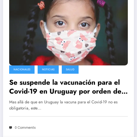
NACIONALES
NOTICIAS
SALUD
Se suspende la vacunación para el
Covid-19 en Uruguay por orden del
juez, el MSP apelara la decisión
Mas allá de que en Uruguay la vacuna para el Covid-19 no es
obligatoria, este…
0 Comments