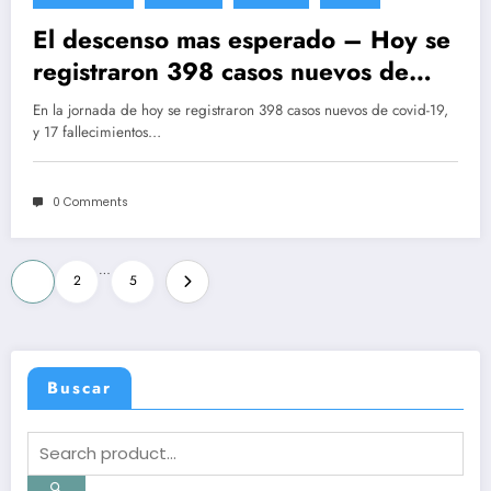
El descenso mas esperado – Hoy se
registraron 398 casos nuevos de
Covid-19
En la jornada de hoy se registraron 398 casos nuevos de covid-19,
y 17 fallecimientos…
0 Comments
Posts
…
1
2
5
pagination
Buscar