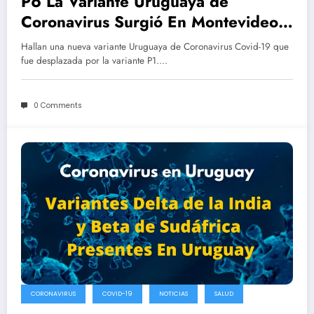
P6 La Variante Uruguaya de
Coronavirus Surgió En Montevideo y
Predominio en el 2020
Hallan una nueva variante Uruguaya de Coronavirus Covid-19 que
fue desplazada por la variante P1.…
0 Comments
CORONAVIRUS
COVID-19
NOTICIAS
SALUD