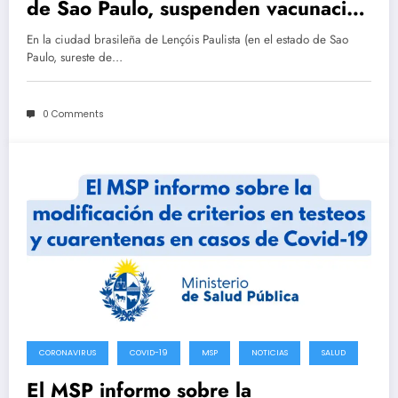
de Sao Paulo, suspenden vacunación
en niños, tras un paro cardiaco de
En la ciudad brasileña de Lençóis Paulista (en el estado de Sao
un menor
Paulo, sureste de…
0 Comments
CORONAVIRUS
COVID-19
MSP
NOTICIAS
SALUD
El MSP informo sobre la