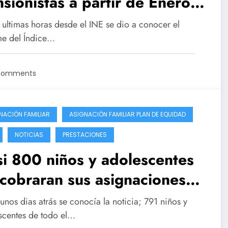
sionistas a partir de Enero
3, se dejara sin efecto el
 ultimas horas desde el INE se dio a conocer el
%
me del Índice…
Comments
NACIÓN FAMILIAR
ASIGNACIÓN FAMILIAR PLAN DE EQUIDAD
NOTICIAS
PRESTACIONES
i 800 niños y adolescentes
cobraran sus asignaciones
iliares en Diciembre
nos dias atrás se conocía la noticia; 791 niños y
scentes de todo el…