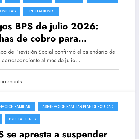
IONISTAS
PRESTACIONES
gos BPS de julio 2026:
has de cobro para
ilaciones, pensiones y
nco de Previsión Social confirmó el calendario de
gnaciones familiares
 correspondiente al mes de julio…
Comments
NACIÓN FAMILIAR
ASIGNACIÓN FAMILIAR PLAN DE EQUIDAD
PRESTACIONES
 se apresta a suspender