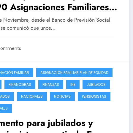
0 Asignaciones Familiares
 Diciembre del 2023
de Noviembre, desde el Banco de Previsión Social
 se comunicó que unos…
Comments
NACIÓN FAMILIAR
ASIGNACIÓN FAMILIAR PLAN DE EQUIDAD
FINANCIERAS
FINANZAS
INE
JUBILADOS
LADOS
NACIONALES
NOTICIAS
PENSIONISTAS
ALES
ento para jubilados y