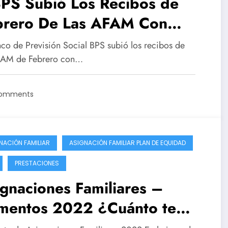
PS Subió Los Recibos de
brero De Las AFAM Con
mento – Detalles
nco de Previsión Social BPS subió los recibos de
FAM de Febrero con…
Comments
NACIÓN FAMILIAR
ASIGNACIÓN FAMILIAR PLAN DE EQUIDAD
PRESTACIONES
gnaciones Familiares –
mentos 2022 ¿Cuánto te
a cobrar con el aumento?