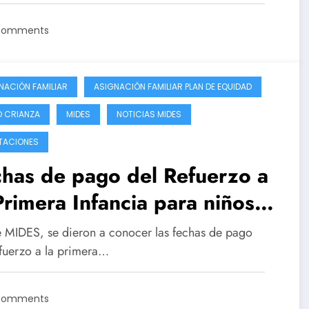
Comments
NACIÓN FAMILIAR
ASIGNACIÓN FAMILIAR PLAN DE EQUIDAD
 CRIANZA
MIDES
NOTICIAS MIDES
TACIONES
has de pago del Refuerzo a
Primera Infancia para niños
 0 a 6 y embarazadas
 MIDES, se dieron a conocer las fechas de pago
efuerzo a la primera…
Comments