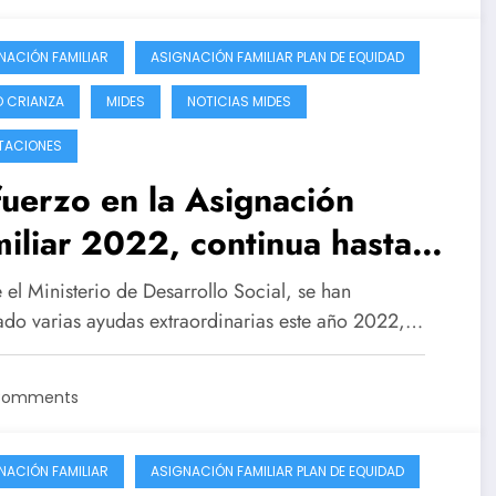
NACIÓN FAMILIAR
ASIGNACIÓN FAMILIAR PLAN DE EQUIDAD
 CRIANZA
MIDES
NOTICIAS MIDES
TACIONES
uerzo en la Asignación
iliar 2022, continua hasta
 mes de Diciembre y aumenta
el Ministerio de Desarrollo Social, se han
1600 pesos
ado varias ayudas extraordinarias este año 2022,…
Comments
NACIÓN FAMILIAR
ASIGNACIÓN FAMILIAR PLAN DE EQUIDAD