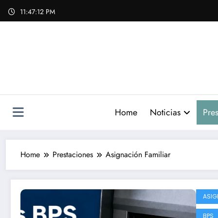
Skip
11:47:13 PM
to
content
Home
Noticias
Pres
Home
Prestaciones
Asignación Familiar
ASIG
BPS