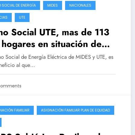
 SOCIAL DE ENERGÍA
MIDES
NACIONALES
CIAS
UTE
no Social UTE, mas de 113
 hogares en situación de
nerabilidad accedieron
no Social de Energía Eléctrica de MIDES y UTE, es
neficio al que…
Comments
NACIÓN FAMILIAR
ASIGNACIÓN FAMILIAR PLAN DE EQUIDAD