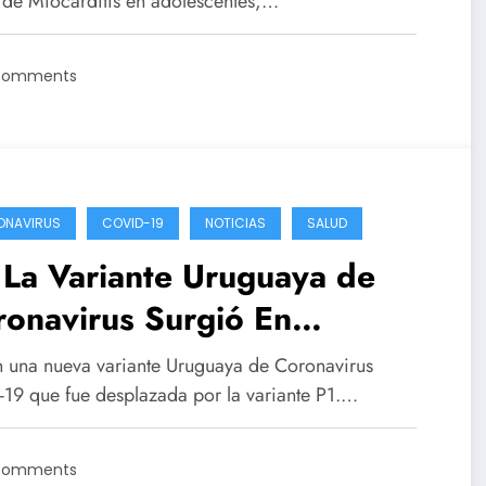
Vacuna Para Covid-19
 de Miocarditis en adolescentes,…
Comments
ONAVIRUS
COVID-19
NOTICIAS
SALUD
La Variante Uruguaya de
onavirus Surgió En
ntevideo y Predominio en el
n una nueva variante Uruguaya de Coronavirus
20
-19 que fue desplazada por la variante P1.…
Comments