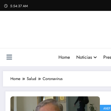
Skip
5:54:38 AM
to
content
Home
Noticias
Pres
Home
Salud
Coronavirus
ANEP