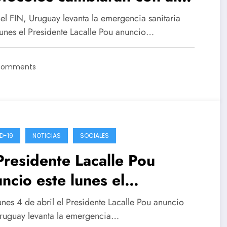
ma del decreto
 el FIN, Uruguay levanta la emergencia sanitaria
Lunes el Presidente Lacalle Pou anuncio…
Comments
D-19
NOTICIAS
SOCIALES
Presidente Lacalle Pou
ncio este lunes el
antamiento de la emergencia
unes 4 de abril el Presidente Lacalle Pou anuncio
itaria
ruguay levanta la emergencia…