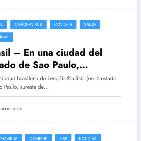
IL
CORONAVIRUS
COVID-19
SALUD
UNAS
sil – En una ciudad del
ado de Sao Paulo,
spenden vacunación en
ciudad brasileña de Lençóis Paulista (en el estado
os, tras un paro cardiaco de
o Paulo, sureste de…
 menor
Comments
ONAVIRUS
COVID-19
MSP
NOTICIAS