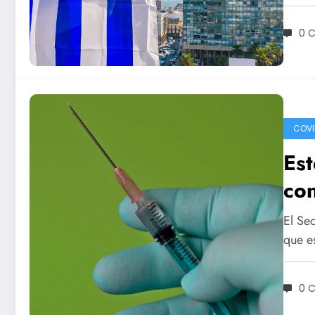
0 
COVI
Est
con
El Se
que e
0 