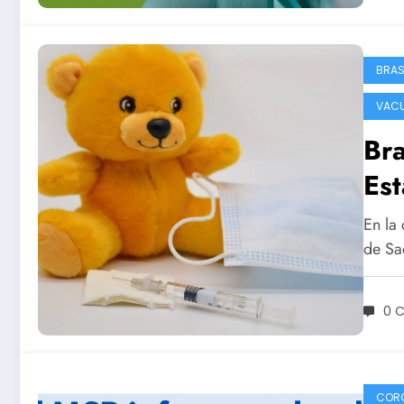
BRAS
VAC
Bra
Est
su
En la 
niñ
de Sa
un
0 
COR