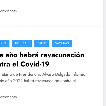
Comments
D-19
NOTICIAS
SALUD
VACUNAS
e año habrá revacunación
tra el Covid-19
cretario de Presidencia, Álvaro Delgado informo
ste año 2022 habrá revacunación contra el…
Comments