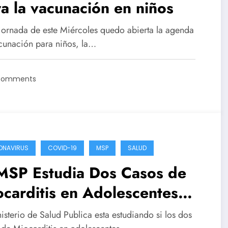
a la vacunación en niños
 jornada de este Miércoles quedo abierta la agenda
cunación para niños, la…
Comments
ONAVIRUS
COVID-19
MSP
SALUD
 MSP Estudia Dos Casos de
carditis en Adolescentes
 Podrían Tener Relación con
isterio de Salud Publica esta estudiando si los dos