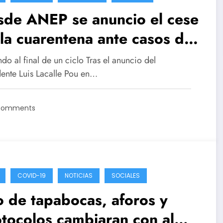
sde ANEP se anuncio el cese
la cuarentena ante casos de
id-19 y uso de tapabocas
do al final de un ciclo Tras el anuncio del
comendado
dente Luis Lacalle Pou en…
Comments
COVID-19
NOTICIAS
SOCIALES
 de tapabocas, aforos y
tocolos cambiaran con al