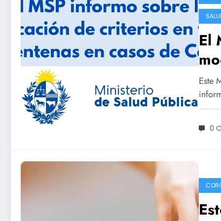
SALU
El 
mod
tes
Este 
de
infor
0 
COR
Est