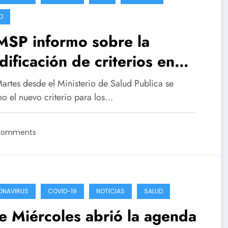
D
MSP informo sobre la
ificación de criterios en
teos y cuarentenas en casos
Martes desde el Ministerio de Salud Publica se
 Covid-19
mo el nuevo criterio para los…
Comments
ONAVIRUS
COVID-19
NOTICIAS
SALUD
e Miércoles abrió la agenda