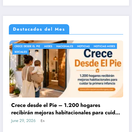
Destacados del Mes
CE DESDE EL PIE
MIDES
NACIONALES
NOTICIAS
NOTICIAS MIDES
AFAM
CIALES
NOTI
 desde el Pie – 1.200 hogares
¿Aum
ibirán mejoras habitacionales para cuidar
Tarj
primera infancia
ofic
 29, 2026
June 
En