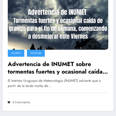
INUMET
NOTICIAS
Advertencia de INUMET sobre
tormentas fuertes y ocasional caída
de granizo para el fin de semana
El Instituto Uruguayo de Meteorología (INUMET) advierte que a
partir de la tarde noche de…
0 Comments