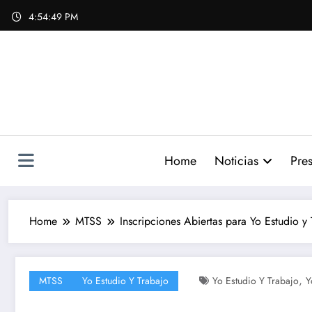
Skip
4:54:50 PM
to
content
Home
Noticias
Pres
Home
MTSS
Inscripciones Abiertas para Yo Estudio y
,
MTSS
Yo Estudio Y Trabajo
Yo Estudio Y Trabajo
Y