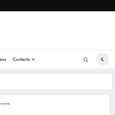
eos
Contacto
mments