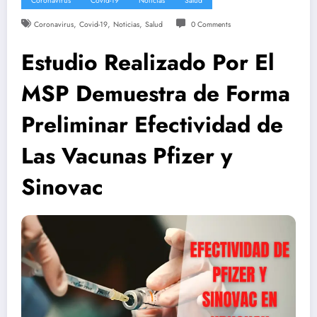
Coronavirus
Covid-19
Noticias
Salud
,
,
,
Coronavirus
Covid-19
Noticias
Salud
0 Comments
Estudio Realizado Por El
MSP Demuestra de Forma
Preliminar Efectividad de
Las Vacunas Pfizer y
Sinovac