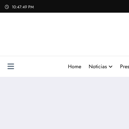
Skip
10:47:50 PM
to
content
Home
Noticias
Pres