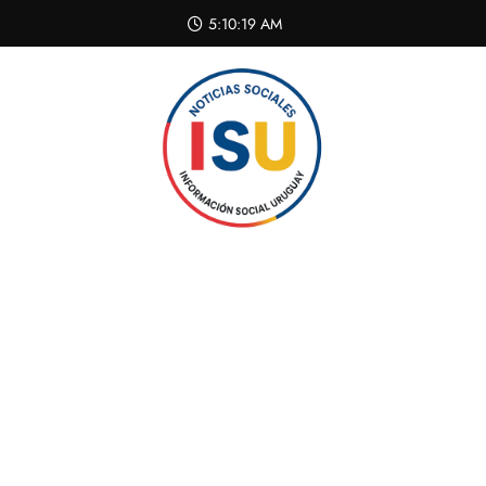
Skip
5:10:20 AM
to
content