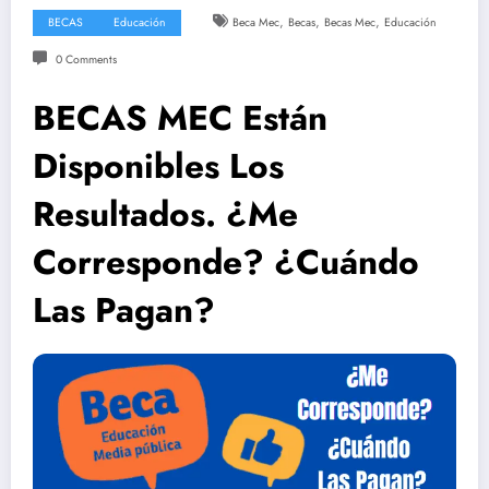
,
,
,
BECAS
Educación
Beca Mec
Becas
Becas Mec
Educación
0 Comments
BECAS MEC Están
Disponibles Los
Resultados. ¿Me
Corresponde? ¿Cuándo
Las Pagan?