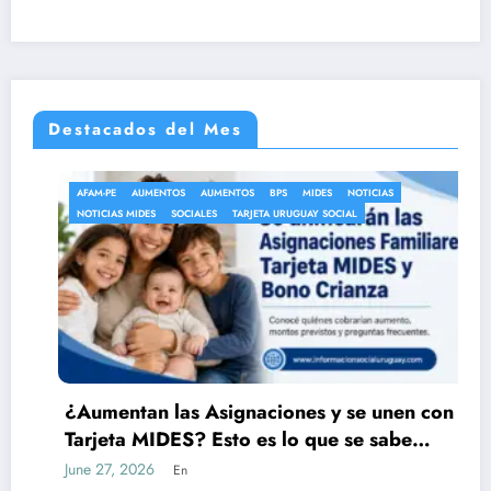
Destacados del Mes
AFAM-PE
AUMENTOS
AUMENTOS
BPS
MIDES
NOTICIAS
NOTICIAS MIDES
SOCIALES
TARJETA URUGUAY SOCIAL
¿Aumentan las Asignaciones y se unen con la
Tarjeta MIDES? Esto es lo que se sabe
oficialmente
June 27, 2026
En