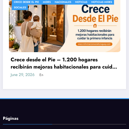
 DESDE EL PIE
MIDES
NACIONALES
NOTICIAS
NOTICIAS MIDES
AFAM-PE
LES
NOTICIA
esde el Pie – 1.200 hogares
¿Aume
birán mejoras habitacionales para cuidar
Tarje
rimera infancia
ofici
29, 2026
June 27
En
Páginas