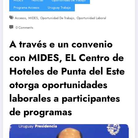
MIDES
Noticias
Oportunidad De Trabajo
Programa Accesos
Uruguay Trabaja
,
,
,
Accesos
MIDES
Oportunidad De Trabajo
Oportunidad Laboral
0 Comments
A través e un convenio
con MIDES, EL Centro de
Hoteles de Punta del Este
otorga oportunidades
laborales a participantes
de programas