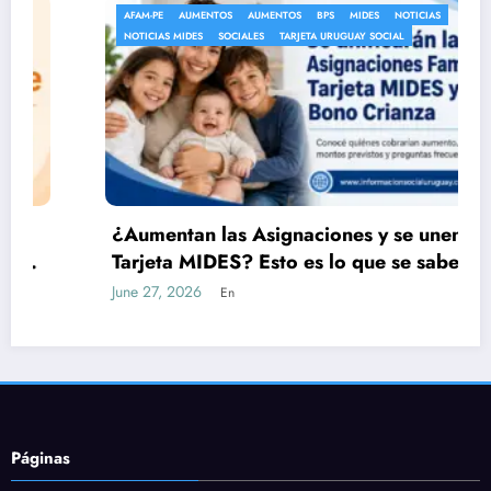
AFAM-PE
AUMENTOS
AUMENTOS
BPS
MIDES
NOTICIAS
NOTICIAS MIDES
SOCIALES
TARJETA URUGUAY SOCIAL
¿Aumentan las Asignaciones y se unen con la
Tarjeta MIDES? Esto es lo que se sabe
oficialmente
June 27, 2026
En
Páginas