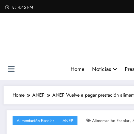
Skip
8:14:46 PM
to
content
Home
Noticias
Pres
Home
ANEP
ANEP Vuelve a pagar prestación alimenti
,
Alimentación Escolar
ANEP
Alimentación Escolar