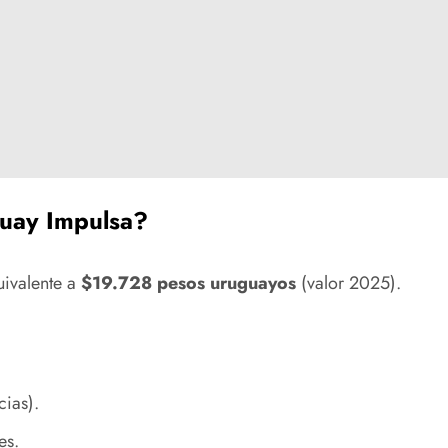
guay Impulsa?
uivalente a
$19.728 pesos uruguayos
(valor 2025).
cias).
es.