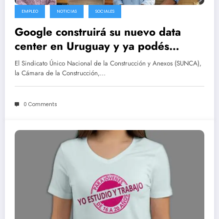
EMPLEO
NOTICIAS
SOCIALES
Google construirá su nuevo data
center en Uruguay y ya podés
inscribirte en el sorteo de puestos
El Sindicato Único Nacional de la Construcción y Anexos (SUNCA),
laborales
la Cámara de la Construcción,…
0 Comments