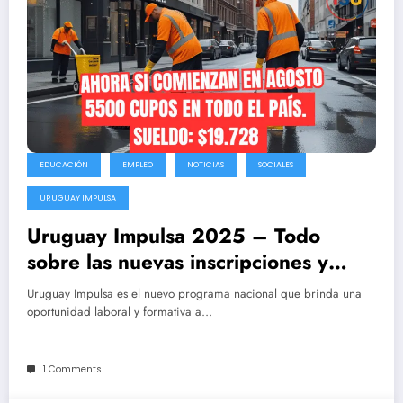
EDUCACIÓN
EMPLEO
NOTICIAS
SOCIALES
URUGUAY IMPULSA
Uruguay Impulsa 2025 – Todo
sobre las nuevas inscripciones y
requisitos del programa de empleo y
Uruguay Impulsa es el nuevo programa nacional que brinda una
capacitación
oportunidad laboral y formativa a…
1 Comments