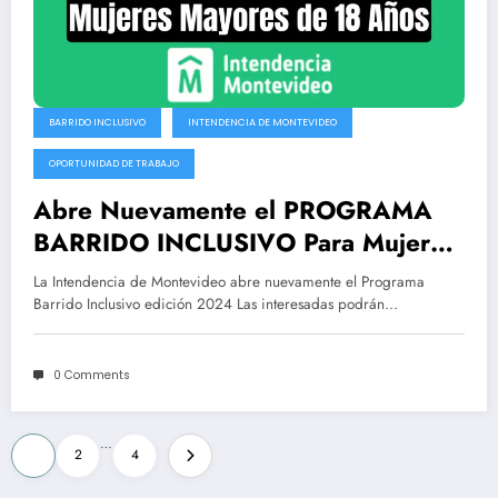
BARRIDO INCLUSIVO
INTENDENCIA DE MONTEVIDEO
OPORTUNIDAD DE TRABAJO
Abre Nuevamente el PROGRAMA
BARRIDO INCLUSIVO Para Mujeres
Mayores de 18 Años
La Intendencia de Montevideo abre nuevamente el Programa
Barrido Inclusivo edición 2024 Las interesadas podrán…
0 Comments
Posts
…
1
2
4
pagination