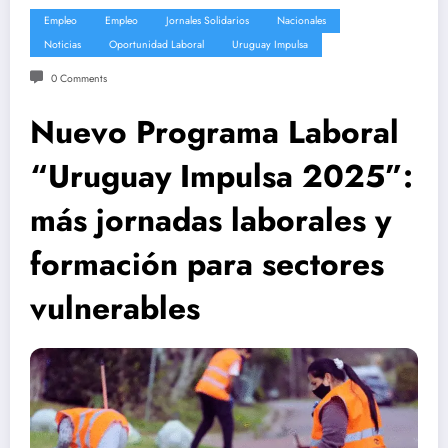
Empleo
Empleo
Jornales Solidarios
Nacionales
Noticias
Oportunidad Laboral
Uruguay Impulsa
0 Comments
Nuevo Programa Laboral
“Uruguay Impulsa 2025”:
más jornadas laborales y
formación para sectores
vulnerables