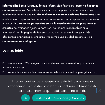
Información Social Uruguay
brinda información financiera, pero
no hacemos
recomendaciones
. No estamos asociados a ninguna de las entidades que
nombramos en esta pagina.
No realizamos recomendaciones financieras
y no
nos hacemos responsables de los resultados obtenidos después de leer nuestros
artículos.
No tenemos potestades sobre la resolución de los prestamos y
créditos
de entidades ajenas a nosotros. No somos responsables si la
información en la pagina de terceros cambia o no es del todo igual.
No
ofrecemos prestamos ni créditos
. No somos una entidad crediticia y
no
recomendamos a ninguna
.
Lo mas leído
BPS suspenderá 3.968 asignaciones familiares desde setiembre por falta de
asistencia a clases
BPS reduce las tasas de los préstamos sociales: ¿qué cambia para jubilados y
pensionistas?
Jubilaciones y pensiones minimas vienen con aumento en Agosto
Usamos cookies para asegurarnos de brindarle la mejor
experiencia en nuestro sitio web. Si continúa utilizando este
sitio, asumiremos que está satisfecho con él.
Ok
Políticas de Privacidad y Cookies
Desarrollado por
Del Plata Marketing