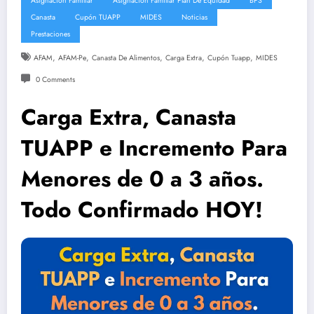
Asignación Familiar
Asignación Familiar Plan De Equidad
BPS
Canasta
Cupón TUAPP
MIDES
Noticias
Prestaciones
,
,
,
,
,
AFAM
AFAM-Pe
Canasta De Alimentos
Carga Extra
Cupón Tuapp
MIDES
0 Comments
Carga Extra, Canasta
TUAPP e Incremento Para
Menores de 0 a 3 años.
Todo Confirmado HOY!