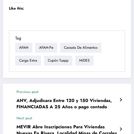
Like this:
Tag
AFAM
AFAM-Pe
Canasta De Alimentos
Carga Extra
Cupón Tuapp
MIDES
Previous post
ANV, Adjudicara Entre 120 y 150 Viviendas,
FINANCIADAS A 25 Años o pago contado
Next post
MEVIR Abre Inscripciones Para Viviendas
Nuevas En Rivera, Localidad Minas de Corrales