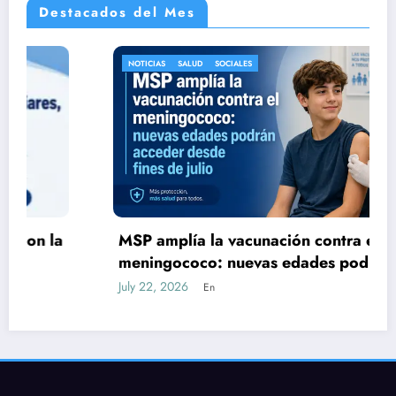
Destacados del Mes
NOTICIAS
SALUD
SOCIALES
MSP amplía la vacunación contra el
meningococo: nuevas edades podrán
acceder desde fines de julio
July 22, 2026
En