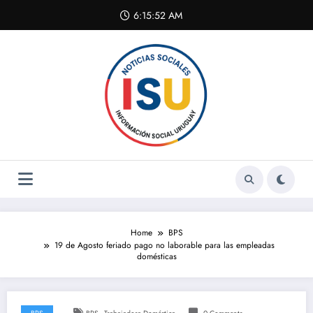
Skip
6:15:52 AM
to
content
Home
BPS
19 de Agosto feriado pago no laborable para las empleadas
domésticas