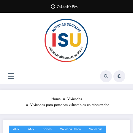
Skip
7:44:40 PM
to
content
Home
Viviendas
Viviendas para personas vulnerables en Montevideo
ANV
ANV
Sorteo
Vivienda Usada
Viviendas