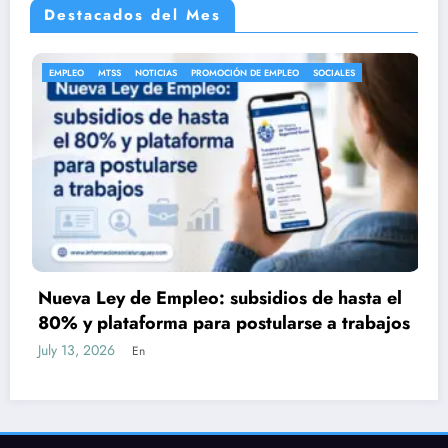
Destacados del Mes
ROMOCIÓN DE EMPLEO
SOCIALES
ANEP
BECAS
BECAS MEC
BO
EDUCACIÓN INICIAL
EDUCACIÓN 
NOTICIAS
SOCIALES
UTU
Gobierno ampliará e
o: subsidios de hasta el
proyecta triplicar la
ara postularse a trabajos
de educación media
July 9, 2026
En