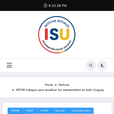
Skip
8:33:38 PM
to
content
Home
Noticias
MEVIR trabajara para erradicar los asentamientos en todo Uruguay
MEVIR
MVOT
MVOT
Noticias
Vivienda Nueva