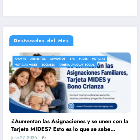
Destacados del Mes
MIDES
NOTICIAS
NOTICIAS
SALUD
SOCIALES
UGUAY SOCIAL
nes y se unen con la
MSP amplía la vacunación
o que se sabe
meningococo: nuevas ed
acceder desde fines de jul
July 22, 2026
En