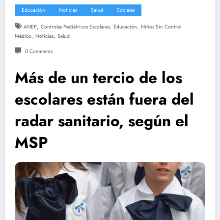
Educación
Noticias
Salud
Sociales
,
,
,
ANEP
Controles Pediátricos Escolares
Educación
Niños Sin Control
,
,
Médico
Noticias
Salud
0 Comments
Más de un tercio de los
escolares están fuera del
radar sanitario, según el
MSP