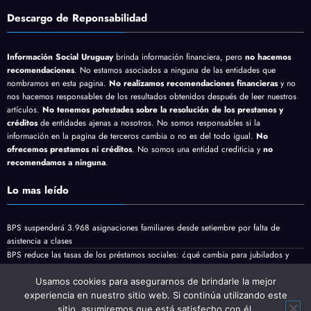
Descargo de Reponsabilidad
Información Social Uruguay
brinda información financiera, pero
no hacemos
recomendaciones
. No estamos asociados a ninguna de las entidades que
nombramos en esta pagina.
No realizamos recomendaciones financieras
y no
nos hacemos responsables de los resultados obtenidos después de leer nuestros
artículos.
No tenemos potestades sobre la resolución de los prestamos y
créditos
de entidades ajenas a nosotros. No somos responsables si la
información en la pagina de terceros cambia o no es del todo igual.
No
ofrecemos prestamos ni créditos
. No somos una entidad crediticia y
no
recomendamos a ninguna
.
Lo mas leído
BPS suspenderá 3.968 asignaciones familiares desde setiembre por falta de
asistencia a clases
BPS reduce las tasas de los préstamos sociales: ¿qué cambia para jubilados y
pensionistas?
Jubilaciones y pensiones minimas vienen con aumento en Agosto
Usamos cookies para asegurarnos de brindarle la mejor
experiencia en nuestro sitio web. Si continúa utilizando este
sitio, asumiremos que está satisfecho con él.