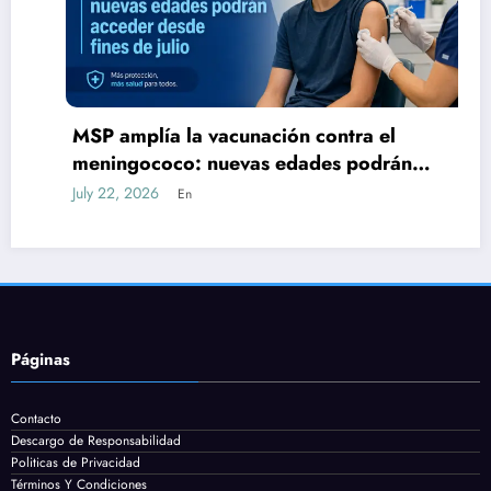
MSP amplía la vacunación contra el
meningococo: nuevas edades podrán
acceder desde fines de julio
July 22, 2026
En
Páginas
Contacto
Descargo de Responsabilidad
Politicas de Privacidad
Términos Y Condiciones