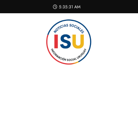
Skip
5:35:32 AM
to
content