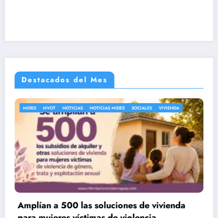
Destacados del Mes
CIAS MIDES
SOCIALES
VIVIENDA
EMPLEO
MTSS
NOTICIAS
PROMO
luciones de vivienda
Nueva Ley de Empleo: 
s de violencia