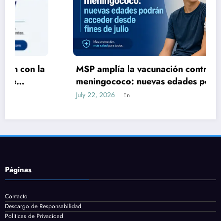
MSP amplía la vacunación contra el
meningococo: nuevas edades podrán
acceder desde fines de julio
July 22, 2026
En
Páginas
Contacto
Descargo de Responsabilidad
Politicas de Privacidad