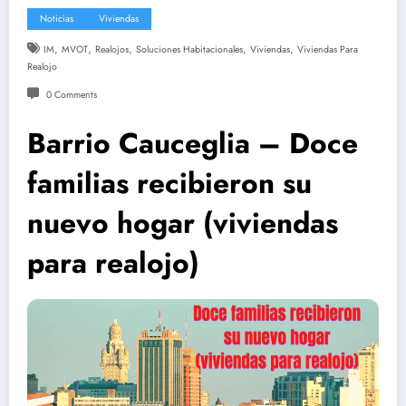
Noticias
Viviendas
,
,
,
,
,
IM
MVOT
Realojos
Soluciones Habitacionales
Viviendas
Viviendas Para
Realojo
0 Comments
Barrio Cauceglia – Doce
familias recibieron su
nuevo hogar (viviendas
para realojo)