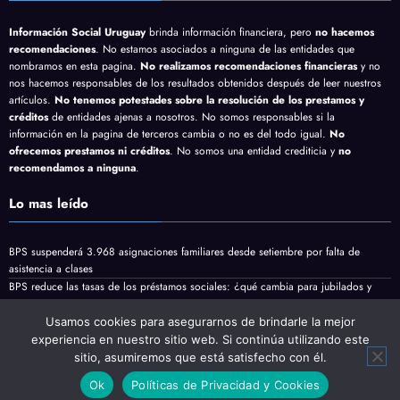
Descargo de Reponsabilidad
Información Social Uruguay
brinda información financiera, pero
no hacemos
recomendaciones
. No estamos asociados a ninguna de las entidades que
nombramos en esta pagina.
No realizamos recomendaciones financieras
y no
nos hacemos responsables de los resultados obtenidos después de leer nuestros
artículos.
No tenemos potestades sobre la resolución de los prestamos y
créditos
de entidades ajenas a nosotros. No somos responsables si la
información en la pagina de terceros cambia o no es del todo igual.
No
ofrecemos prestamos ni créditos
. No somos una entidad crediticia y
no
recomendamos a ninguna
.
Lo mas leído
BPS suspenderá 3.968 asignaciones familiares desde setiembre por falta de
asistencia a clases
BPS reduce las tasas de los préstamos sociales: ¿qué cambia para jubilados y
Usamos cookies para asegurarnos de brindarle la mejor
pensionistas?
experiencia en nuestro sitio web. Si continúa utilizando este
Jubilaciones y pensiones minimas vienen con aumento en Agosto
sitio, asumiremos que está satisfecho con él.
Ok
Políticas de Privacidad y Cookies