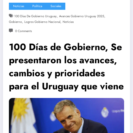
Noticias
Política
Sociales
,
,
100 Días De Gobierno Uruguay
Avances Gobierno Uruguay 2025
,
,
Gobierno
Logros Gobierno Nacional
Noticias
0 Comments
100 Días de Gobierno, Se
presentaron los avances,
cambios y prioridades
para el Uruguay que viene