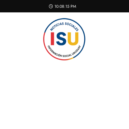
Skip
10:08:16 PM
to
content