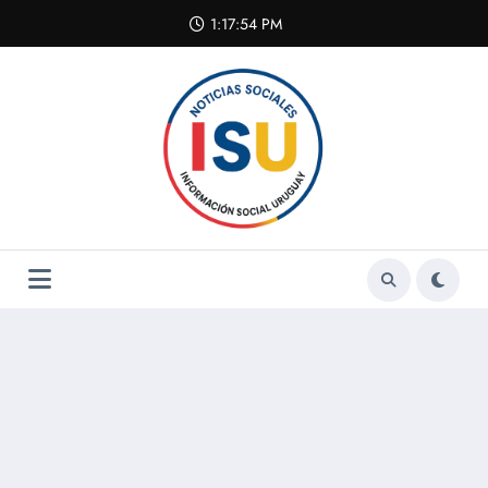
Skip
1:17:55 PM
to
content