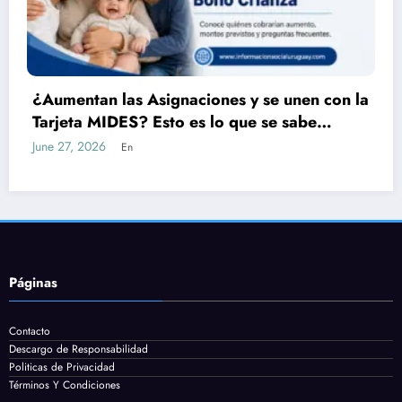
e unen con la
MSP amplía la vacunación contra 
e sabe
meningococo: nuevas edades po
acceder desde fines de julio
July 22, 2026
En
Páginas
Contacto
Descargo de Responsabilidad
Politicas de Privacidad
Términos Y Condiciones