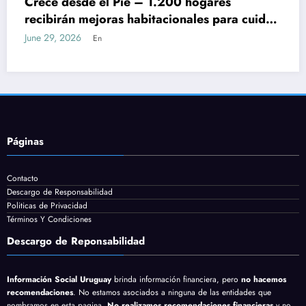
¿Aumentan las Asignacione
ionales para cuidar
Tarjeta MIDES? Esto es lo 
oficialmente
June 27, 2026
En
Páginas
Contacto
Descargo de Responsabilidad
Politicas de Privacidad
Términos Y Condiciones
Descargo de Reponsabilidad
Información Social Uruguay
brinda información financiera, pero
no hacemos
recomendaciones
. No estamos asociados a ninguna de las entidades que
nombramos en esta pagina.
No realizamos recomendaciones financieras
y no