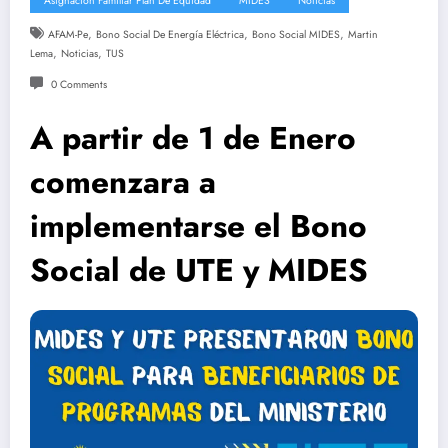
Asignación Familiar Plan De Equidad
MIDES
Noticias
,
,
,
AFAM-Pe
Bono Social De Energía Eléctrica
Bono Social MIDES
Martin
,
,
Lema
Noticias
TUS
0 Comments
A partir de 1 de Enero
comenzara a
implementarse el Bono
Social de UTE y MIDES