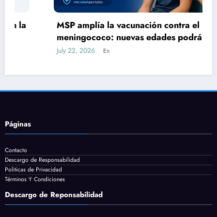
MSP amplía la vacunación contra el
meningococo: nuevas edades podrán
acceder desde fines de julio
July 22, 2026
En
Páginas
Contacto
Descargo de Responsabilidad
Politicas de Privacidad
Términos Y Condiciones
Descargo de Reponsabilidad