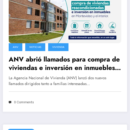
ANV
NOTICIAS
VIVIENDA
ANV abrió llamados para compra de
viviendas e inversión en inmuebles
en Montevideo y el interior
La Agencia Nacional de Vivienda (ANV) lanzó dos nuevos
llamados dirigidos tanto a familias interesadas…
0 Comments