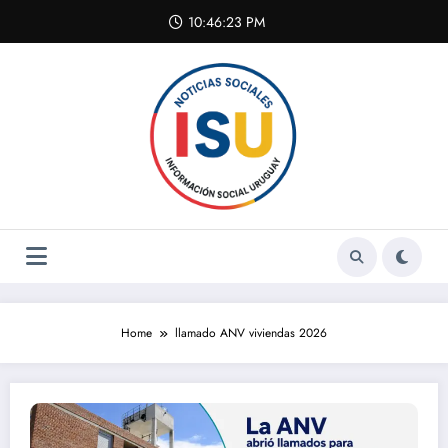
Skip
10:46:23 PM
to
content
Home
llamado ANV viviendas 2026