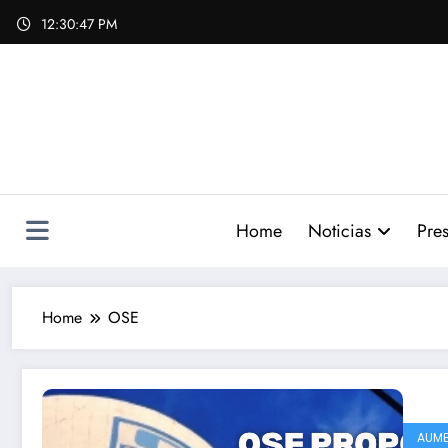
Skip
12:30:48 PM
to
content
Home
Noticias
Pres
Home
OSE
AUM