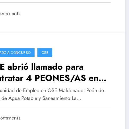
Comments
ADO A CONCURSO
OSE
E abrió llamado para
ntratar 4 PEONES/AS en
ldonado
unidad de Empleo en OSE Maldonado: Peón de
 de Agua Potable y Saneamiento La…
Comments