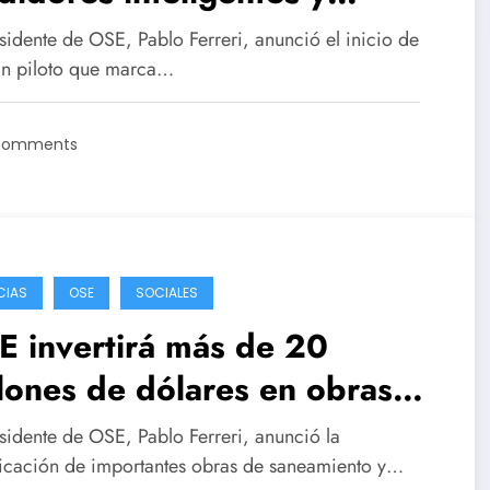
trol en tiempo real del uso
sidente de OSE, Pablo Ferreri, anunció el inicio de
 agua
an piloto que marca…
Comments
CIAS
OSE
SOCIALES
 invertirá más de 20
lones de dólares en obras
a San Carlos
esidente de OSE, Pablo Ferreri, anunció la
icación de importantes obras de saneamiento y…