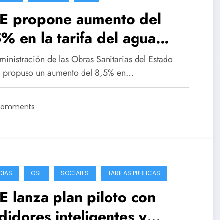
E propone aumento del
% en la tarifa del agua
de el 1° de enero
ministración de las Obras Sanitarias del Estado
 propuso un aumento del 8,5% en…
Comments
CIAS
OSE
SOCIALES
TARIFAS PUBLICAS
 lanza plan piloto con
idores inteligentes y