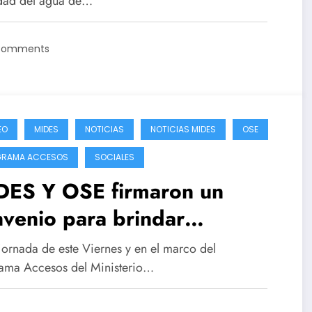
idad del agua de…
Comments
EO
MIDES
NOTICIAS
NOTICIAS MIDES
OSE
GRAMA ACCESOS
SOCIALES
DES Y OSE firmaron un
venio para brindar
rtunidades a mujeres y
 jornada de este Viernes y en el marco del
enes del medio rural
ama Accesos del Ministerio…