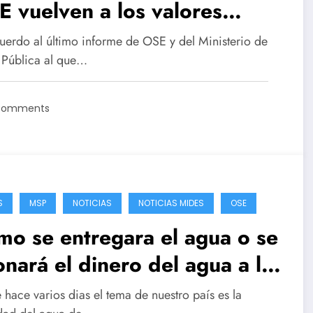
 vuelven a los valores
rmales
uerdo al último informe de OSE y del Ministerio de
 Pública al que…
Comments
S
MSP
NOTICIAS
NOTICIAS MIDES
OSE
o se entregara el agua o se
nará el dinero del agua a la
lación beneficiaria
hace varios dias el tema de nuestro país es la