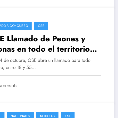
ADO A CONCURSO
OSE
E Llamado de Peones y
nas en todo el territorio
uguayo (Cantidad de puestos
14 de octubre, OSE abre un llamado para todo
 localidad)
co, entre 18 y 55…
Comments
L
NACIONALES
NOTICIAS
OSE