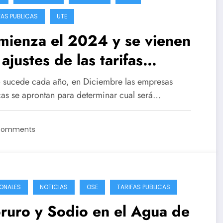
FAS PUBLICAS
UTE
mienza el 2024 y se vienen
 ajustes de las tarifas
blicas (ANTEL, OSE Y UTE)
sucede cada año, en Diciembre las empresas
cas se aprontan para determinar cual será…
Comments
ONALES
NOTICIAS
OSE
TARIFAS PUBLICAS
ruro y Sodio en el Agua de