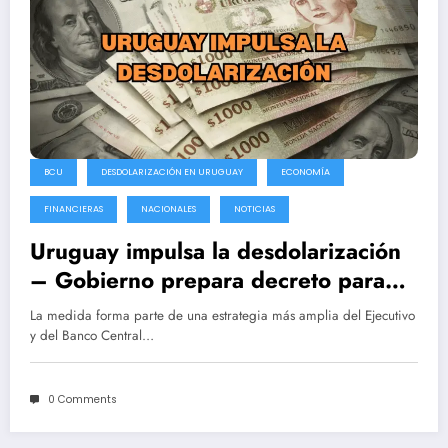
BCU
DESDOLARIZACIÓN EN URUGUAY
ECONOMÍA
FINANCIERAS
NACIONALES
NOTICIAS
Uruguay impulsa la desdolarización
– Gobierno prepara decreto para
exhibir precios en pesos y dinamizar
La medida forma parte de una estrategia más amplia del Ejecutivo
la economía nacional
y del Banco Central…
0 Comments