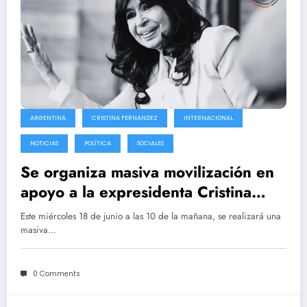
ARGENTINA
CRISTINA FERNANDEZ
INTERNACIONAL
NOTICIAS
POLÍTICA
SOCIALES
Se organiza masiva movilización en
apoyo a la expresidenta Cristina
Fernández de Kirchner
Este miércoles 18 de junio a las 10 de la mañana, se realizará una
masiva…
0 Comments