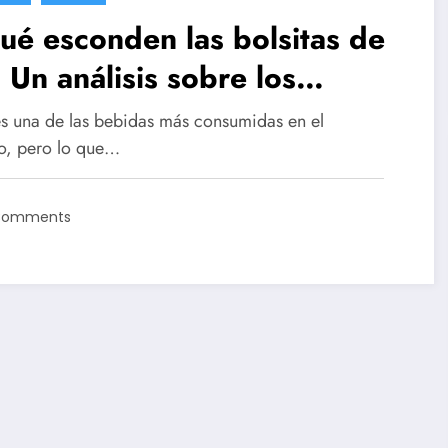
é esconden las bolsitas de
 Un análisis sobre los
roplásticos y su impacto en
 es una de las bebidas más consumidas en el
intestino
, pero lo que…
Comments