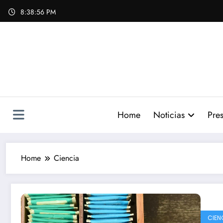
Skip
8:38:57 PM
to
content
Home
Noticias
Pres
Home
Ciencia
CIEN