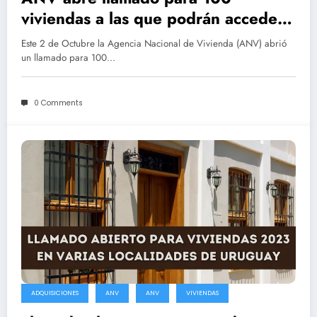
viviendas a las que podrán acceder
quienes estén en el Clearing de
Este 2 de Octubre la Agencia Nacional de Vivienda (ANV) abrió
Informes
un llamado para 100…
0 Comments
ADQUISICIONES
ANV
ANV
VIVIENDAS