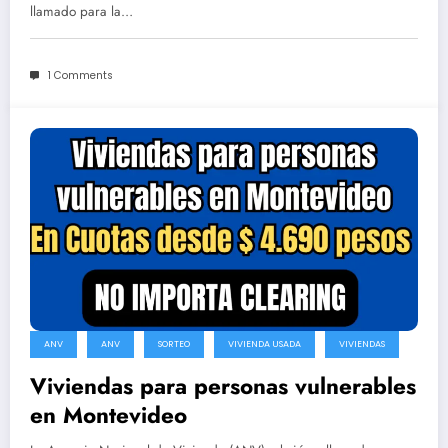
llamado para la…
1 Comments
ANV
ANV
SORTEO
VIVIENDA USADA
VIVIENDAS
Viviendas para personas vulnerables
en Montevideo