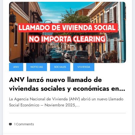
ANV
NOTICIAS
SOCIALES
VIVIENDA
ANV lanzó nuevo llamado de
viviendas sociales y económicas en
Montevideo – No importa Clearing
La Agencia Nacional de Vivienda (ANV) abrió un nuevo Llamado
Social Económico – Noviembre 2025,…
1 Comments