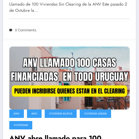
inscribirse (Toda la Info e
Llamado de 100 Viviendas Sin Clearing de la ANV Este pasado 2
Inscripción)
de Octubre la…
0 Comments
ANV
ANV
VIVIENDA NUEVA
VIVIENDA USADA
VIVIENDAS
ANV abre llamado para 100