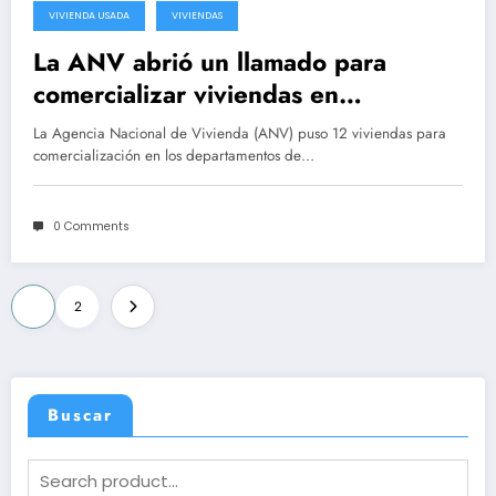
VIVIENDA USADA
VIVIENDAS
La ANV abrió un llamado para
comercializar viviendas en
Canelones, Paysandú y Rivera
La Agencia Nacional de Vivienda (ANV) puso 12 viviendas para
comercialización en los departamentos de…
0 Comments
Posts
1
2
pagination
Buscar