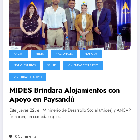
ANCAP
MIDES
NACIONALES
NOTICIAS
NOTICIAS MIDES
SALUD
VIVIENDAS CON APOYO
VIVIENDAS DE APOYO
MIDES Brindara Alojamientos con
Apoyo en Paysandú
Este jueves 22, el Ministerio de Desarrollo Social (Mides) y ANCAP
firmaron, un comodato que…
0 Comments