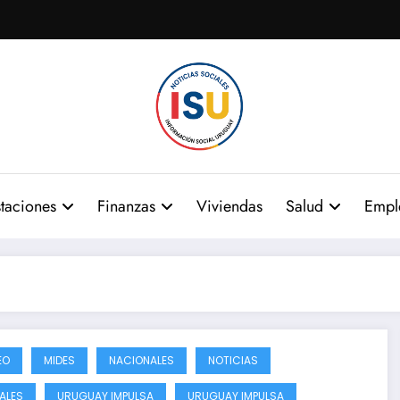
taciones
Finanzas
Viviendas
Salud
Empl
EO
MIDES
NACIONALES
NOTICIAS
ALES
URUGUAY IMPULSA
URUGUAY IMPULSA