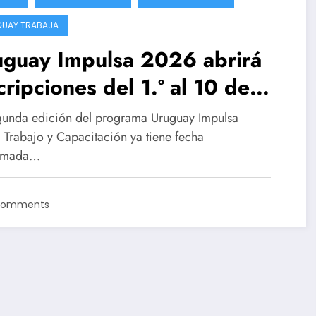
UAY TRABAJA
uguay Impulsa 2026 abrirá
cripciones del 1.º al 10 de
io: requisitos, pago mensual
gunda edición del programa Uruguay Impulsa
etalles del programa
 Trabajo y Capacitación ya tiene fecha
irmada…
Comments