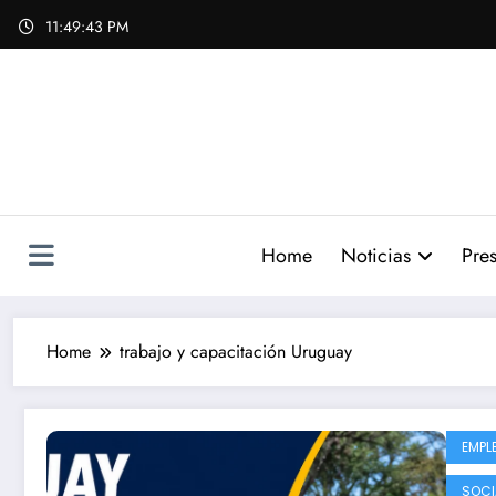
Skip
11:49:44 PM
to
content
Home
Noticias
Pres
Home
trabajo y capacitación Uruguay
EMPL
SOCI