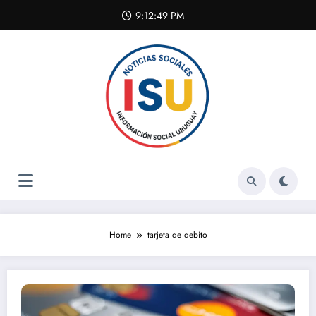
Skip
9:12:50 PM
to
content
Home
tarjeta de debito