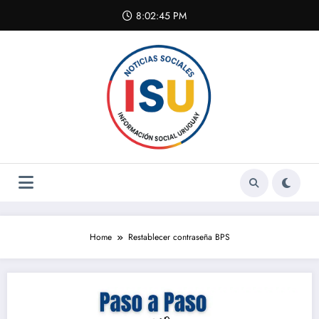
Skip
8:02:45 PM
to
content
Home
Restablecer contraseña BPS