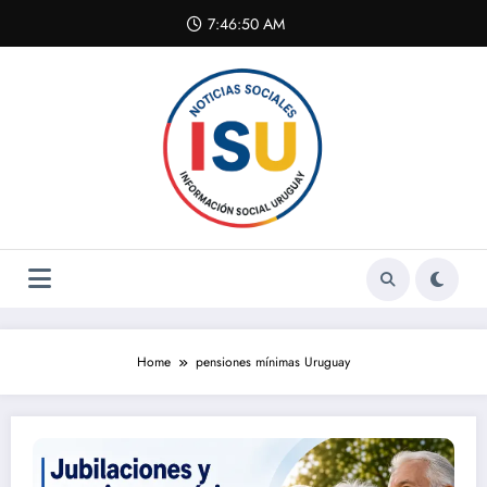
Skip
7:46:50 AM
to
content
Home
pensiones mínimas Uruguay