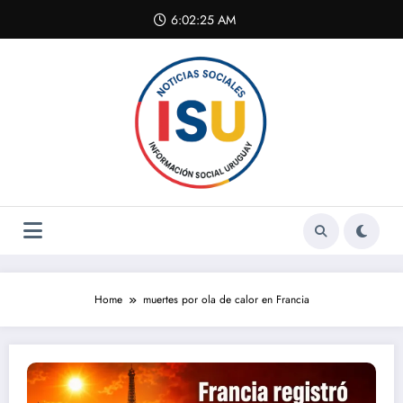
Skip
6:02:25 AM
to
content
Home
muertes por ola de calor en Francia