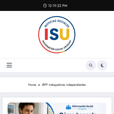
Skip
12:19:22 PM
to
content
Home
IRPF trabajadores independientes