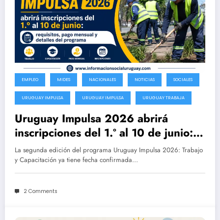
EMPLEO
MIDES
NACIONALES
NOTICIAS
SOCIALES
URUGUAY IMPULSA
URUGUAY IMPULSA
URUGUAY TRABAJA
Uruguay Impulsa 2026 abrirá
inscripciones del 1.º al 10 de junio:
requisitos, pago mensual y detalles
La segunda edición del programa Uruguay Impulsa 2026: Trabajo
del programa
y Capacitación ya tiene fecha confirmada…
2 Comments