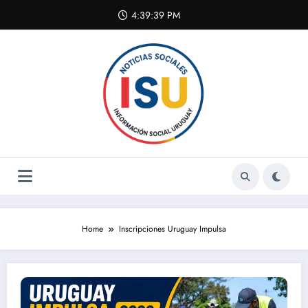
Skip
4:39:39 PM
to
content
Home
Inscripciones Uruguay Impulsa