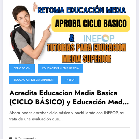
EDUCACIÓN
EDUCACION MEDIA BASICA
EDUCACION MEDIA SUPERIOR
INEFOP
Acredita Educacion Media Basica
(CICLO BÁSICO) y Educación Media
Superior con INEFOP
Ahora podes aprobar ciclo básico y bachillerato con INEFOP, se
trata de una evaluación que…
0 Comments