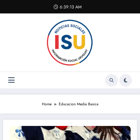
Skip
6:39:13 AM
to
content
Home
Educacion Media Basica