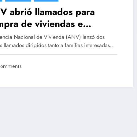
V abrió llamados para
pra de viviendas e
ersión en inmuebles en
encia Nacional de Vivienda (ANV) lanzó dos
tevideo y el interior
s llamados dirigidos tanto a familias interesadas…
Comments