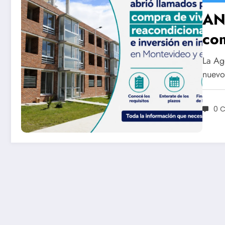
AN
com
inv
La Ag
Mon
nuevo
0 