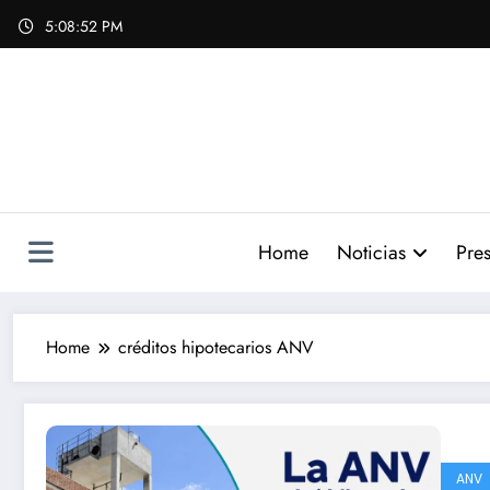
Skip
5:08:53 PM
to
content
Home
Noticias
Pres
Home
créditos hipotecarios ANV
ANV